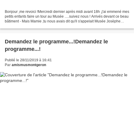
Bonjour ,me revoici !Mercredi dernier après midi avant 18h ,j'ai emmené mes
petits enfants faire un tour au Musée .....suivez nous ! Arrivés devant ce beau
bâtiment - Mais Mamie ,tu nous avais dit qu'il s'appelait Musée Josèphe
Jacquiot et c'est écrit...
Demandez le programme...!Demandez le
programme...!
Publié le 28/11/2019 à 16:41
Par
amismusmontgeron