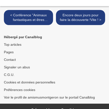
< Conférence "Animaux
Encore deux jours pour
fantastiques et êtres
faire la découverte !Vite ! >
hybrides en Egypte
ancienne" par Karine
Madrigal, égyptologue et
Hébergé par Canalblog
professeur de civilisation
egyptienne
Top articles
Pages
Contact
Signaler un abus
C.G.U.
Cookies et données personnelles
Préférences cookies
Voir le profil de amismusmontgeron sur le portail Canalblog