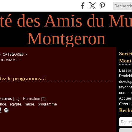
Socié
>
CATEGORIES
>
OGRAMME...!
Mont
L’assoc
l’enric
ez le programme...!
dévelop
rayonne
commun
Accueil
taires [
…
]
- Permalien [
#
]
Créer u
ence
,
egypte
,
muse
,
programme
Rech