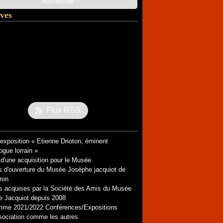
ves
l
(3)
ier
embre
(1)
(1)
embre
ier
(2)
(1)
tembre
obre
(1)
(1)
ier
tembre
embre
(1)
(1)
(1)
let
embre
embre
(1)
(1)
(2)
obre
embre
embre
(7)
(1)
(2)
(2)
ier
let
obre
tembre
embre
(1)
(1)
(1)
(2)
(4)
Flux RSS
tembre
embre
(2)
(1)
(4)
(3)
t
l
(2)
(2)
(2)
l
ier
s
(2)
(1)
(1)
’exposition « Etienne Drioton, éminent
s
ier
(5)
(3)
ogue lorrain »
ier
ier
(2)
(3)
d'une acquisition pour le Musée
s d'ouverture du Musée Josèphe jacquiot de
ron
 acquises par la Société des Amis du Musée
 Jacquiot depuis 2008
mme 2021/2022 Conférences/Expositions
ociation comme les autres