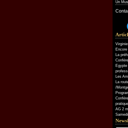
Un Musé
Contac
Artic
Virgini
Encore 
La préh
Confére
Egypte 
profess
Les Am
La rout
/Montg
Progra
Confére
pratiq
AG 2 ma
Samedi 
Newsl