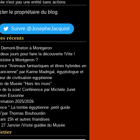
e n'est pas une entité sans actions
ter le propriétaire du blog
Suivre @JosepheJacquiot
les récents
e Demont-Breton à Montgeron
deux jours pour faire la découverte !Vite !
istoire à Montgeron ?
nce "Animaux fantastiques et êtres hybrides en
ancienne" par Karine Madrigal, égyptologue et
eur de civilisation egyptienne
is de Musée "Hors les murs"
e de la soie/ Conférence par Michèle Juret
eron Essonne
mmation 2025/2026
nce " La tombe égyptienne ,petit guide
ue"par Thomas Bouhourdin
rs 15h et autres friandises
27 Janvier /Visite guidée du Musée
etter