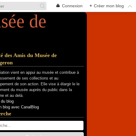
Connexion
+
Créer mon blog
té des Amis du Musée de
geron
iation vient en appui au musée et contribue à
hissement de ses collections et au
pement de son action. Elle vise à élargir le le
ment du musée auprès du public dans la
e et au delà.
 du blog
n blog avec CanalBlog
erche