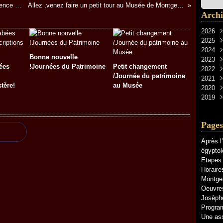
Ah ,je vous l'avais bien dit ...voici une conférence ...!
Allez ,venez faire un petit tour au Musée de Montgeron
Archi
2026
2025
Avri
2024
Janv
Déc
Bonne nouvelle
2023
Nov
Févr
ées
!Journées du Patrimoine
Petit changement
2022
Sep
Oct
/Journée du patrimoine
2021
Févr
Sep
Déc
tère!
au Musée
2020
Juil
Nov
Déc
2019
Juin
Oct
Nov
Nov
Janv
Juil
Oct
Sep
Déc
Juin
Sep
Mai
Nov
Pages
Mai
Aoû
Avri
Avri
Janv
Mar
Après l
Mar
Févr
égyptol
Févr
Janv
Etapes 
Horaire
Montge
Oeuvres
Josèphe
Progra
Une ass