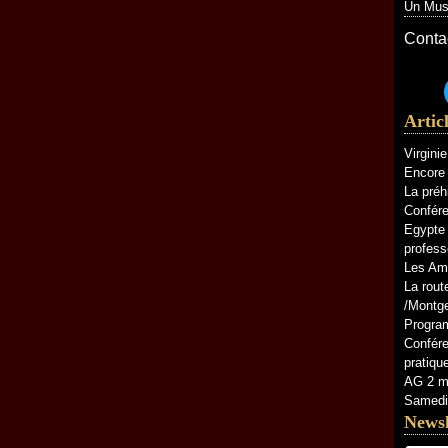
Un Musé
Contac
Artic
Virgini
Encore 
La préh
Confére
Egypte 
profess
Les Am
La rout
/Montg
Progra
Confére
pratiq
AG 2 ma
Samedi 
Newsl