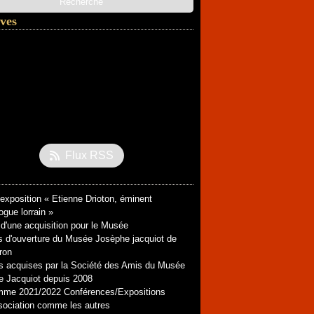
ves
l
(3)
ier
embre
(1)
(1)
embre
ier
(2)
(1)
tembre
obre
(1)
(1)
ier
tembre
embre
(1)
(1)
(1)
let
embre
embre
(1)
(1)
(2)
obre
embre
embre
(7)
(1)
(2)
(2)
ier
let
obre
tembre
embre
(1)
(1)
(1)
(2)
(4)
Flux RSS
tembre
embre
(2)
(1)
(4)
(3)
t
l
(2)
(2)
(2)
l
ier
s
(2)
(1)
(1)
’exposition « Etienne Drioton, éminent
s
ier
(5)
(3)
ogue lorrain »
ier
ier
(2)
(3)
d'une acquisition pour le Musée
s d'ouverture du Musée Josèphe jacquiot de
ron
 acquises par la Société des Amis du Musée
 Jacquiot depuis 2008
mme 2021/2022 Conférences/Expositions
ociation comme les autres