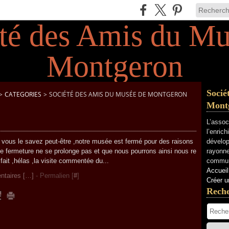
Socié
>
CATEGORIES
>
SOCIÉTÉ DES AMIS DU MUSÉE DE MONTGERON
Mont
L’assoc
l’enric
us le savez peut-être ,notre musée est fermé pour des raisons
dévelop
e fermeture ne se prolonge pas et que nous pourrons ainsi nous re
rayonne
fait ,hélas ,la visite commentée du...
commun
Accueil
taires [
…
]
- Permalien [
#
]
Créer u
Rech