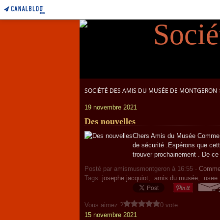
SOCIÉTÉ DES AMIS DU MUSÉE DE MONTGERON
19 novembre 2021
Des nouvelles
Chers Amis du Musée Comme vo
de sécurité .Espérons que cett
trouver prochainement . De ce 
Posté par amismusmontgeron à 16:55 -
Commen
Tags:
josephe jacquiot
,
amis du musée
,
usee
Vous aimez ?
0 vote
15 novembre 2021