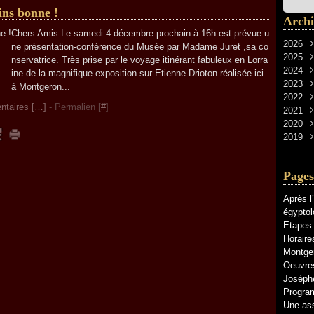
ins bonne !
Archi
Chers Amis Le samedi 4 décembre prochain à 16h est prévue u
2026
ne présentation-conférence du Musée par Madame Juret ,sa co
2025
Avri
nservatrice. Très prise par le voyage itinérant fabuleux en Lorra
2024
Janv
Déc
ine de la magnifique exposition sur Etienne Drioton réalisée ici
2023
Nov
Févr
à Montgeron...
2022
Sep
Oct
taires [
…
]
- Permalien [
#
]
2021
Févr
Sep
Déc
2020
Juil
Nov
Déc
2019
Juin
Oct
Nov
Nov
Janv
Juil
Oct
Sep
Déc
Juin
Sep
Mai
Nov
Pages
Mai
Aoû
Avri
Avri
Janv
Mar
Après l
Mar
Févr
égyptol
Févr
Janv
Etapes 
Horaire
Montge
Oeuvres
Josèphe
Progra
Une ass