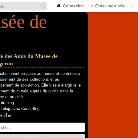
Connexion
+
Créer mon blog
té des Amis du Musée de
geron
iation vient en appui au musée et contribue à
hissement de ses collections et au
pement de son action. Elle vise à élargir le le
ment du musée auprès du public dans la
e et au delà.
 du blog
n blog avec CanalBlog
erche