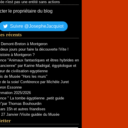
e n'est pas une entité sans actions
ter le propriétaire du blog
Suivre @JosepheJacquiot
les récents
e Demont-Breton à Montgeron
deux jours pour faire la découverte !Vite !
istoire à Montgeron ?
nce "Animaux fantastiques et êtres hybrides en
ancienne" par Karine Madrigal, égyptologue et
eur de civilisation egyptienne
is de Musée "Hors les murs"
e de la soie/ Conférence par Michèle Juret
eron Essonne
mmation 2025/2026
nce " La tombe égyptienne ,petit guide
ue"par Thomas Bouhourdin
rs 15h et autres friandises
27 Janvier /Visite guidée du Musée
etter