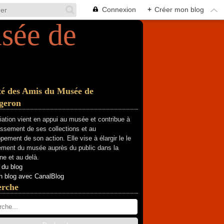
Connexion
+
Créer mon blog
té des Amis du Musée de
geron
iation vient en appui au musée et contribue à
hissement de ses collections et au
pement de son action. Elle vise à élargir le le
ment du musée auprès du public dans la
e et au delà.
 du blog
n blog avec CanalBlog
erche