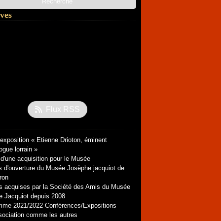
ves
l
(3)
ier
embre
(1)
(1)
embre
ier
(2)
(1)
tembre
obre
(1)
(1)
ier
tembre
embre
(1)
(1)
(1)
let
embre
embre
(1)
(1)
(2)
obre
embre
embre
(7)
(1)
(2)
(2)
ier
let
obre
tembre
embre
(1)
(1)
(1)
(2)
(4)
Flux RSS
tembre
embre
(2)
(1)
(4)
(3)
t
l
(2)
(2)
(2)
l
ier
s
(2)
(1)
(1)
’exposition « Etienne Drioton, éminent
s
ier
(5)
(3)
ogue lorrain »
ier
ier
(2)
(3)
d'une acquisition pour le Musée
s d'ouverture du Musée Josèphe jacquiot de
ron
 acquises par la Société des Amis du Musée
 Jacquiot depuis 2008
mme 2021/2022 Conférences/Expositions
ociation comme les autres