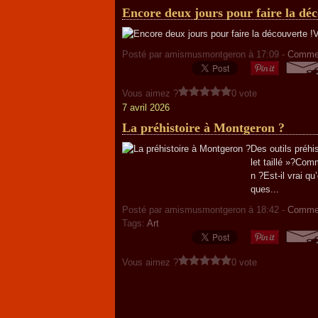
Encore deux jours pour faire la déc
Posté par amismusmontgeron à 17:09 -
Commen
Vous aimez ?
0 vote
7 avril 2026
La préhistoire à Montgeron ?
Des outils préh
let taillé »?Com
n ?Est-il vrai qu
ques...
Posté par amismusmontgeron à 18:42 -
Commen
Tags:
Art
Vous aimez ?
0 vote