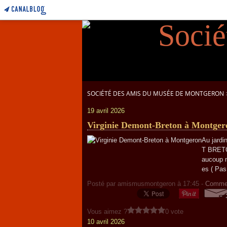
SOCIÉTÉ DES AMIS DU MUSÉE DE MONTGERON
19 avril 2026
Virginie Demont-Breton à Montger
Au jardi
T BRETON
aucoup m
es ( Pas 
Posté par amismusmontgeron à 17:45 -
Commen
Vous aimez ?
0 vote
10 avril 2026