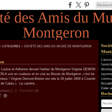
Socié
>
CATEGORIES
>
SOCIÉTÉ DES AMIS DU MUSÉE DE MONTGERON
Mont
L’assoc
on
l’enric
n Louise et Adrienne devant l'atelier de Montgeron Virginie DEMON
dévelop
 A voir en couleurs et en vrai au Musée de Montgeron ,c'est be
rayonne
ieux ! Virginie Demont-Breton est née le 26 juillet 1859 à Courrièr
commun
de Calais ) . La carrière...
Accueil
Créer u
taires [
…
]
- Permalien [
#
]
Rech