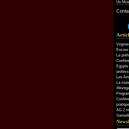
Un Musé
Contac
Artic
Virgini
Encore 
La préh
Confére
Egypte 
profess
Les Am
La rout
/Montg
Progra
Confére
pratiq
AG 2 ma
Samedi 
Newsl