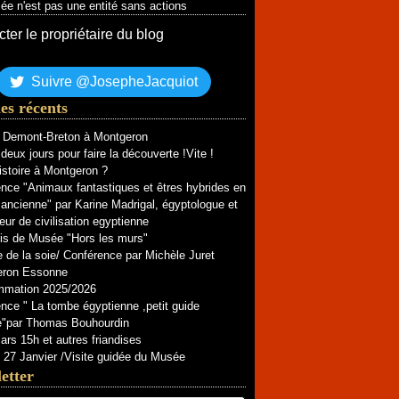
e n'est pas une entité sans actions
ter le propriétaire du blog
Suivre @JosepheJacquiot
les récents
e Demont-Breton à Montgeron
deux jours pour faire la découverte !Vite !
istoire à Montgeron ?
nce "Animaux fantastiques et êtres hybrides en
ancienne" par Karine Madrigal, égyptologue et
eur de civilisation egyptienne
is de Musée "Hors les murs"
e de la soie/ Conférence par Michèle Juret
eron Essonne
mmation 2025/2026
nce " La tombe égyptienne ,petit guide
ue"par Thomas Bouhourdin
rs 15h et autres friandises
27 Janvier /Visite guidée du Musée
etter