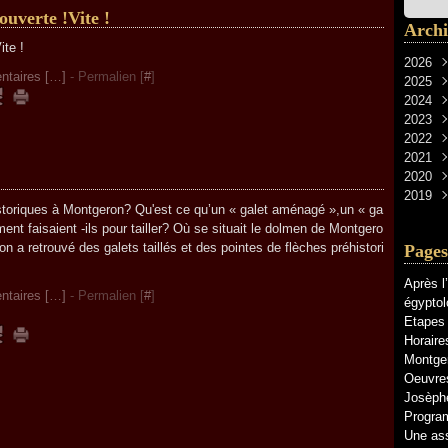
ouverte !Vite !
Archi
2026
taires [
…
]
- Permalien [
#
]
2025
Avri
2024
Janv
Déc
2023
Nov
Févr
2022
Sep
Oct
2021
Févr
Sep
Déc
2020
Juil
Nov
Déc
2019
Juin
Oct
Nov
Nov
istoriques à Montgeron? Qu'est ce qu’un « galet aménagé »,un « ga
Janv
Juil
Oct
Sep
Déc
ment faisaient -ils pour tailler? Où se situait le dolmen de Montgero
Juin
Sep
Mai
Nov
’on a retrouvé des galets taillés et des pointes de flèches préhistori
Pages
Mai
Aoû
Avri
Avri
Janv
Mar
Après l
Mar
Févr
taires [
…
]
- Permalien [
#
]
égyptol
Févr
Janv
Etapes 
Horaire
Montge
Oeuvres
Josèphe
Progra
Une ass