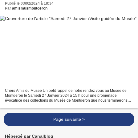
Publié le 03/02/2024 à 18:34
Par
amismusmontgeron
Chers Amis du Musée Un petit rappel de notre rendez vous au Musée de
Montgeron le Samedi 27 Janvier 2024 à 15 h pour une promenade
évocatrice des collections du Musée de Montgeron que nous terminerons
par un thé ou café bien chaud .Invitez autour de vous...
Page suivante >
Hébergé par Canalblog