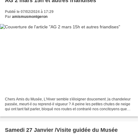
AG 2 mars 15h et autres friandises
Publié le 07/02/2024 à 17:29
Par
amismusmontgeron
Chers Amis du Musée, L'Hiver semble s'éloigner doucement ,la chandeleur
passée, meurt-il ou reprend-il vigueur ? A peine les petites chutes de neige
qui ont tant fait parler, bloqué nos routes et contrarié nos concitoyens que
tous se précipitent pour...
Samedi 27 Janvier /Visite guidée du Musée