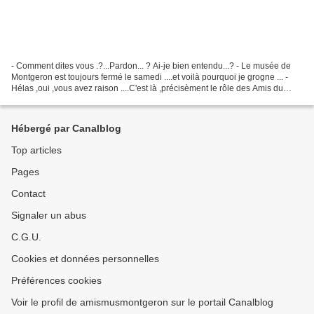
- Comment dites vous .?...Pardon... ? Ai-je bien entendu...? - Le musée de
Montgeron est toujours fermé le samedi ....et voilà pourquoi je grogne ... -
Hélas ,oui ,vous avez raison ....C'est là ,précisèment le rôle des Amis du
musée que vous êtes ...deviendrez...
Hébergé par Canalblog
Top articles
Pages
Contact
Signaler un abus
C.G.U.
Cookies et données personnelles
Préférences cookies
Voir le profil de amismusmontgeron sur le portail Canalblog