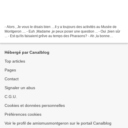
- Alors , Je vous le disais bien ....Il y a toujours des activités au Musée de
Montgeron .... - Euh ,Madame ,je peux poser une question ... - Oui ,bien sûr
... - Est qu'ils faisaient grêve au temps des Pharaons? - Ah ,la bonne
question que voici ....Les...
Hébergé par Canalblog
Top articles
Pages
Contact
Signaler un abus
C.G.U.
Cookies et données personnelles
Préférences cookies
Voir le profil de amismusmontgeron sur le portail Canalblog