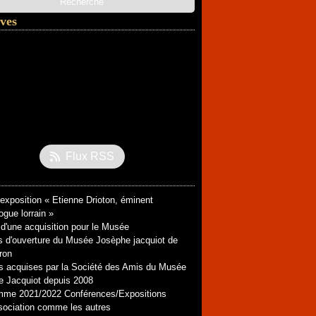
ves
l
(3)
ier
embre
(1)
(1)
embre
ier
(2)
(1)
tembre
obre
(1)
(1)
ier
tembre
embre
(1)
(1)
(1)
let
embre
embre
(1)
(1)
(2)
obre
embre
embre
(7)
(1)
(2)
(2)
ier
let
obre
tembre
embre
(1)
(1)
(1)
(2)
(4)
Flux RSS
tembre
embre
(2)
(1)
(4)
(3)
t
l
(2)
(2)
(2)
l
ier
s
(2)
(1)
(1)
’exposition « Etienne Drioton, éminent
s
ier
(5)
(3)
ogue lorrain »
ier
ier
(2)
(3)
d'une acquisition pour le Musée
s d'ouverture du Musée Josèphe jacquiot de
ron
 acquises par la Société des Amis du Musée
 Jacquiot depuis 2008
mme 2021/2022 Conférences/Expositions
ociation comme les autres