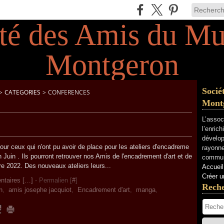
Socié
>
CATEGORIES
>
CONFERENCES
Mont
L’assoc
l’enric
dévelop
ur ceux qui n'ont pu avoir de place pour les ateliers d'encadreme
rayonne
Juin . Ils pourront retrouver nos Amis de l'encadrement d'art et de
commun
e 2022. Des nouveaux ateliers leurs...
Accueil
Créer u
taires [
…
]
- Permalien [
#
]
Rech
n
,
amis josephe jacquiot
,
Encadrement d'art
,
manga
,