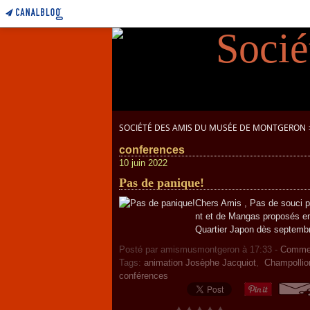
SOCIÉTÉ DES AMIS DU MUSÉE DE MONTGERON
conferences
10 juin 2022
Pas de panique!
Chers Amis , Pas de souci po
nt et de Mangas proposés en 
Quartier Japon dès septembr
Posté par amismusmontgeron à 17:33 -
Commen
Tags:
animation Josèphe Jacquiot
,
Champollio
conférences