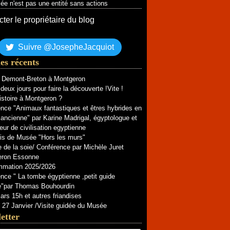
e n'est pas une entité sans actions
ter le propriétaire du blog
Suivre @JosepheJacquiot
les récents
e Demont-Breton à Montgeron
deux jours pour faire la découverte !Vite !
istoire à Montgeron ?
nce "Animaux fantastiques et êtres hybrides en
ancienne" par Karine Madrigal, égyptologue et
eur de civilisation egyptienne
is de Musée "Hors les murs"
e de la soie/ Conférence par Michèle Juret
eron Essonne
mmation 2025/2026
nce " La tombe égyptienne ,petit guide
ue"par Thomas Bouhourdin
rs 15h et autres friandises
27 Janvier /Visite guidée du Musée
etter