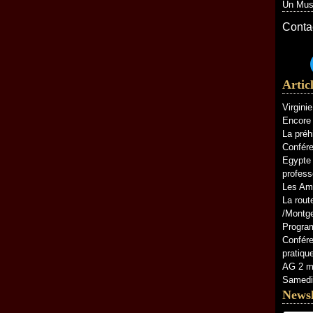
Un Musé
Contac
Artic
Virgini
Encore 
La préh
Confére
Egypte 
profess
Les Am
La rout
/Montg
Progra
Confére
pratiq
AG 2 ma
Samedi 
Newsl