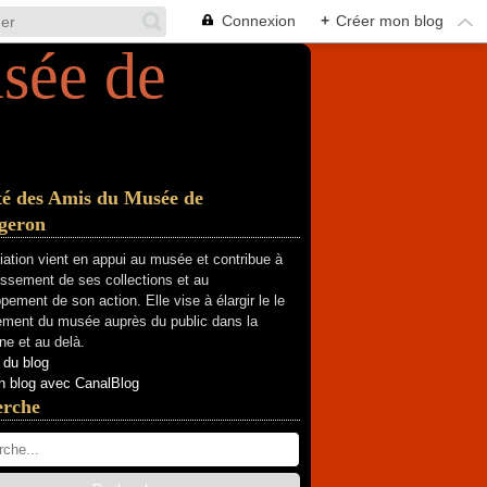
Connexion
+
Créer mon blog
té des Amis du Musée de
geron
iation vient en appui au musée et contribue à
hissement de ses collections et au
pement de son action. Elle vise à élargir le le
ment du musée auprès du public dans la
e et au delà.
 du blog
n blog avec CanalBlog
erche